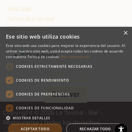
Aviso Legal
Política de privacidad
Política de cookies
×
Ese sitio web utiliza cookies
Configuración de las cookies
Este sitio web usa cookies para mejorar la experiencia del usuario. Al
utilizar nuestro sitio web, usted acepta todas las cookies de acuerdo
con nuestra Política de cookies.
Más información
COOKIES ESTRICTAMENTE NECESARIAS
DESCARGAR LA CARTA
COOKIES DE RENDIMIENTO
Reservar
COOKIES DE PREFERENCIAS
COOKIES DE FUNCIONALIDAD
Copyright © 2026 La Tavina - Bar -
MOSTRAR DETALLES
Restaurante | Todos los derechos
ACEPTAR TODO
RECHAZAR TODO